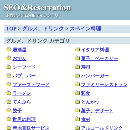
TOP
>
グルメ、ドリンク
>
スペイン料理
グルメ、ドリンク カテゴリ
居酒屋
イタリア料理
おでん
菓子、ベーカリー
シーフード
寿司
パブ、バー
ハンバーガー
ファーストフード
ファミリーレストラン
ラーメン
和食
てんぷら
とんかつ
餃子
菓子、デザート
世界の料理
食材
産地直送サービス
アルコールドリンク