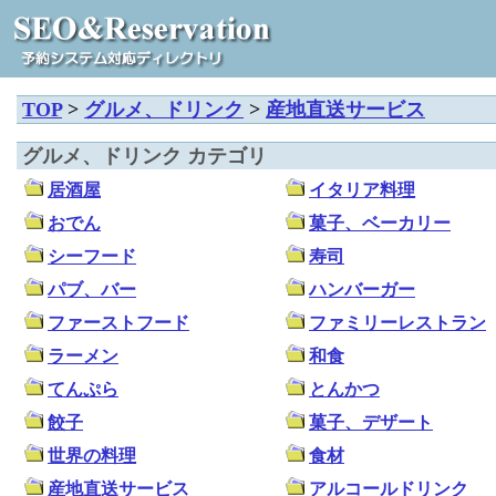
TOP
>
グルメ、ドリンク
>
産地直送サービス
グルメ、ドリンク カテゴリ
居酒屋
イタリア料理
おでん
菓子、ベーカリー
シーフード
寿司
パブ、バー
ハンバーガー
ファーストフード
ファミリーレストラン
ラーメン
和食
てんぷら
とんかつ
餃子
菓子、デザート
世界の料理
食材
産地直送サービス
アルコールドリンク