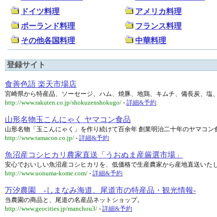
ドイツ料理
アメリカ料理
ポーランド料理
フランス料理
その他各国料理
中華料理
登録サイト
食善色語 楽天市場店
宮崎県から特産品、ソーセージ、ハム、焼豚、地鶏、キムチ、備長炭、塩
http://www.rakuten.co.jp/shokuzenshokugo/
-
詳細&予約
山形名物玉こんにゃく ヤマコン食品
山形名物「玉こんにゃく」を作り続けて百余年 創業明治二十年のヤマコン
http://www.tamacon.co.jp/
-
詳細&予約
魚沼産コシヒカリ農家直送「うおぬま産厳選市場」
安心でおいしい魚沼産コシヒカリを、低価格で生産農家から産地直送いた
http://www.uonuma-kome.com/
-
詳細&予約
万汐農園 -しまなみ海道、尾道市の特産品・観光情報-
当農園の商品と、尾道の名産品ネットショップ。
http://www.geocities.jp/manchou3/
-
詳細&予約