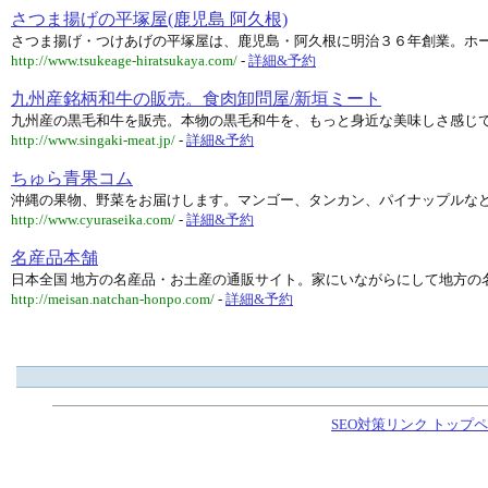
さつま揚げの平塚屋(鹿児島 阿久根)
さつま揚げ・つけあげの平塚屋は、鹿児島・阿久根に明治３６年創業。ホ
http://www.tsukeage-hiratsukaya.com/
-
詳細&予約
九州産銘柄和牛の販売。食肉卸問屋/新垣ミート
九州産の黒毛和牛を販売。本物の黒毛和牛を、もっと身近な美味しさ感じ
http://www.singaki-meat.jp/
-
詳細&予約
ちゅら青果コム
沖縄の果物、野菜をお届けします。マンゴー、タンカン、パイナップルな
http://www.cyuraseika.com/
-
詳細&予約
名産品本舗
日本全国 地方の名産品・お土産の通販サイト。家にいながらにして地方の
http://meisan.natchan-honpo.com/
-
詳細&予約
SEO対策リンク トップ