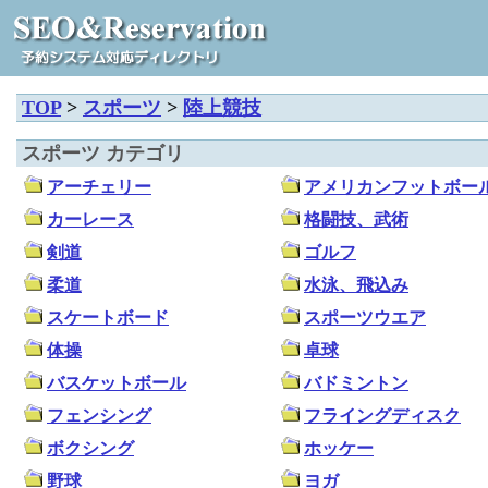
TOP
>
スポーツ
>
陸上競技
スポーツ カテゴリ
アーチェリー
アメリカンフットボー
カーレース
格闘技、武術
剣道
ゴルフ
柔道
水泳、飛込み
スケートボード
スポーツウエア
体操
卓球
バスケットボール
バドミントン
フェンシング
フライングディスク
ボクシング
ホッケー
野球
ヨガ