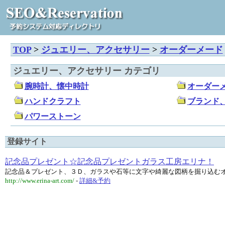
TOP
>
ジュエリー、アクセサリー
>
オーダーメード
ジュエリー、アクセサリー カテゴリ
腕時計、懐中時計
オーダー
ハンドクラフト
ブランド
パワーストーン
登録サイト
記念品プレゼント☆記念品プレゼントガラス工房エリナ！
記念品＆プレゼント、３Ｄ、ガラスや石等に文字や綺麗な図柄を掘り込む
http://www.erina-art.com/
-
詳細&予約